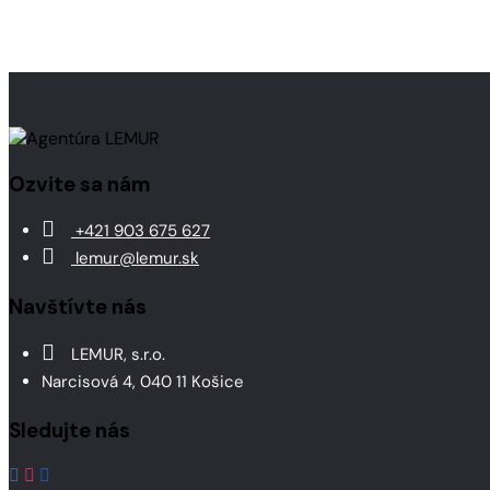
Ozvite sa nám
+421 903 675 627
lemur@lemur.sk
Navštívte nás
LEMUR, s.r.o.
Narcisová 4, 040 11 Košice
Sledujte nás