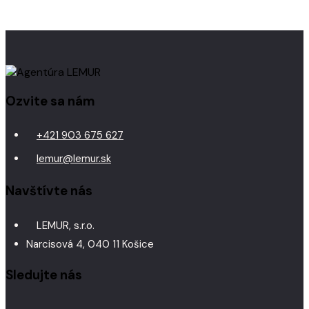
Ozvite sa nám
+421 903 675 627
lemur@lemur.sk
Navštívte nás
LEMUR, s.r.o.
Narcisová 4, 040 11 Košice
Sledujte nás