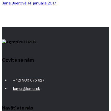
Jana Beerová
14. januára 2017
Ozvite sa nám
+421 903 675 627
lemur@lemur.sk
Navštívte nás