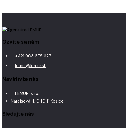
Ozvite sa nám
+421 903 675 627
lemur@lemur.sk
Navštívte nás
LEMUR, s.r.o.
Narcisová 4, 040 11 Košice
Sledujte nás