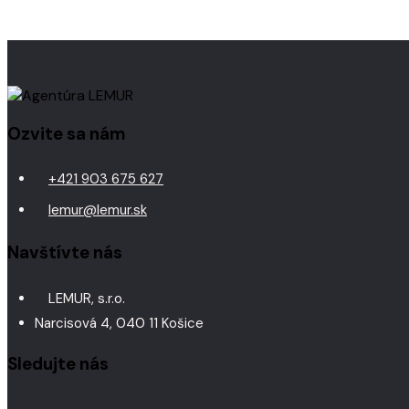
Ozvite sa nám
+421 903 675 627
lemur@lemur.sk
Navštívte nás
LEMUR, s.r.o.
Narcisová 4, 040 11 Košice
Sledujte nás