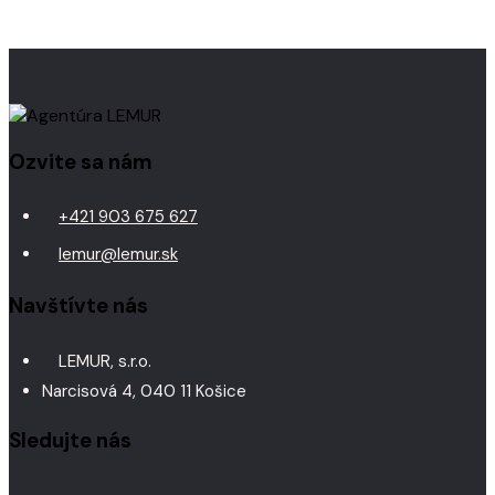
Ozvite sa nám
+421 903 675 627
lemur@lemur.sk
Navštívte nás
LEMUR, s.r.o.
Narcisová 4, 040 11 Košice
Sledujte nás