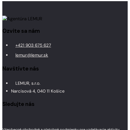
Ozvite sa nám
+421 903 675 627
lemur@lemur.sk
Navštívte nás
LEMUR, s.r.o.
Narcisová 4, 040 11 Košice
Sledujte nás
Všeobecné obchodné a platobné podmienky pre vzdelávacie aktivity