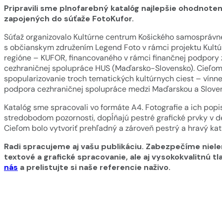
Pripravili sme plnofarebný katalóg najlepšie ohodnoten
zapojených do súťaže FotoKufor.
Súťaž organizovalo Kultúrne centrum Košického samosprávne
s občianskym združením Legend Foto v rámci projektu Kultúr
regióne – KUFOR, financovaného v rámci finančnej podpory
cezhraničnej spolupráce HUS (Maďarsko-Slovensko). Cieľom 
spopularizovanie troch tematických kultúrnych ciest – vínnej,
podpora cezhraničnej spolupráce medzi Maďarskou a Sloven
Katalóg sme spracovali vo formáte A4. Fotografie a ich popis
stredobodom pozornosti, dopĺňajú pestré grafické prvky v de
Cieľom bolo vytvoriť prehľadný a zároveň pestrý a hravý kat
Radi spracujeme aj vašu publikáciu. Zabezpečíme niele
textové a grafické spracovanie, ale aj vysokokvalitnú tl
nás
a prelistujte si naše referencie naživo.