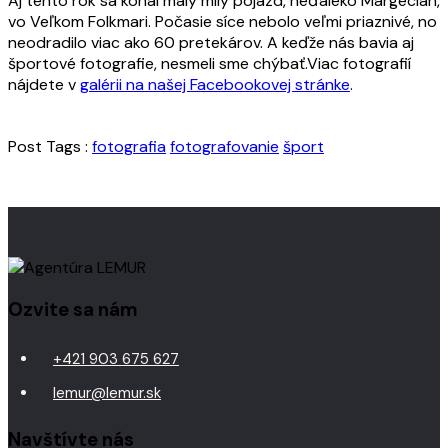
Aj tento rok sa konal malý milý pojazd, neďaleko Margecian,
vo Veľkom Folkmari. Počasie síce nebolo veľmi priaznivé, no
neodradilo viac ako 60 pretekárov. A keďže nás bavia aj
športové fotografie, nesmeli sme chýbať.Viac fotografií
nájdete v
galérii na našej Facebookovej stránke
.
Post Tags :
fotografia
fotografovanie
šport
Ozvite sa nám
+421 903 675 627
lemur@lemur.sk
Navštívte nás