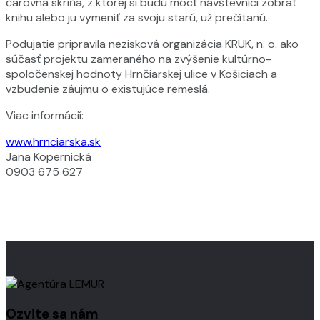
čarovná skriňa, z ktorej si budú môcť návštevníci zobrať
knihu alebo ju vymeniť za svoju starú, už prečítanú.
Podujatie pripravila nezisková organizácia KRUK, n. o. ako
súčasť projektu zameraného na zvýšenie kultúrno-
spoločenskej hodnoty Hrnčiarskej ulice v Košiciach a
vzbudenie záujmu o existujúce remeslá.
Viac informácií:
www.hrnciarska.sk
Jana Kopernická
0903 675 627
Ozvite sa nám