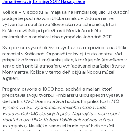
Jana Beerová
15. mája 2012
Naša práca
Košice
– V sobotu 19. mája sa na Hrnčiarskej ulici uskutoční
podujatie pod názvom Ulička umelcov. Zídu sa na nej
výtvarníci a sochári zo Slovenska i zo zahraničia, ktorí
Košice navštívili pri príležitosti Medzinárodného
maliarskeho a sochárskeho sympózia Jahodná 2012.
Sympózium vyvrcholí živou výstavou a expozíciou na Uličke
remesiel v Košiciach. Organizátor by aj touto cestou rád
prispel k oživeniu Hrnčiarskej ulice, ktorá jej návštevníkom v
tento deň priblíži atmosféru vyhľadávanej parížskej štvrte
Montmartre. Košice v tento deň ožijú aj Nocou múzeí
a galérií.
Program otvoria o 10.00 hod. sochári a maliari, ktorí
predstavia svoju tvorbu. Hrnčiarsku ulicu spestrí výstava
diel detí z CVČ Domino a živá hudba
.
Pri príležitosti
140
.
výročia
vzniku
Východoslovenského múzea bude
vystavených 140 detských prác. Najkrajšiu z nich ocení
riaditeľ múza PhDr. Robert Pollák celoročnou voľnou
vstupenkou.
Na uličke remesiel bude opäť k
dispozícii