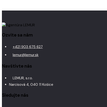
Ozvite sa nám
+421 903 675 627
lemur@lemur.sk
Navštívte nás
LEMUR, s.r.o.
Narcisová 4, 040 11 Košice
Sledujte nás