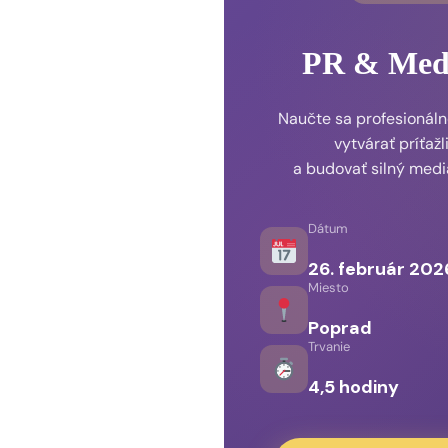
PR & Medi
Naučte sa profesionál
vytvárať príťaž
a budovať silný medi
Dátum
26. február 202
Miesto
Poprad
Trvanie
4,5 hodiny