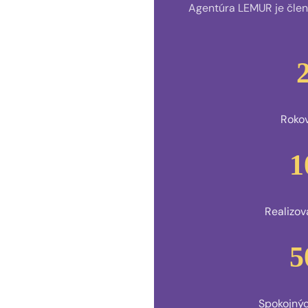
Agentúra LEMUR je čle
Rokov
1
Realizov
5
Spokojnýc