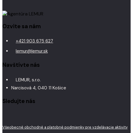
Ozvite sa nám
+421 903 675 627
lemur@lemur.sk
Navštívte nás
LEMUR, s.r.o.
Narcisová 4, 040 11 Košice
Sledujte nás
Všeobecné obchodné a platobné podmienky pre vzdelávacie aktivity