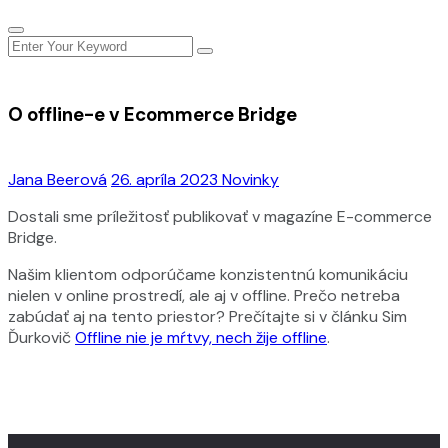
O offline-e v Ecommerce Bridge
Jana Beerová
26. apríla 2023
Novinky
Dostali sme príležitosť publikovať v magazíne E-commerce
Bridge.
Našim klientom odporúčame konzistentnú komunikáciu
nielen v online prostredí, ale aj v offline. Prečo netreba
zabúdať aj na tento priestor? Prečítajte si v článku Sim
Ďurkovič
Offline nie je mŕtvy, nech žije offline
.