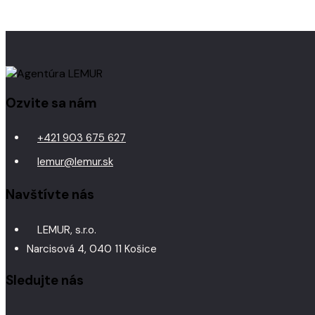
Ozvite sa nám
+421 903 675 627
lemur@lemur.sk
Navštívte nás
LEMUR, s.r.o.
Narcisová 4, 040 11 Košice
Sledujte nás