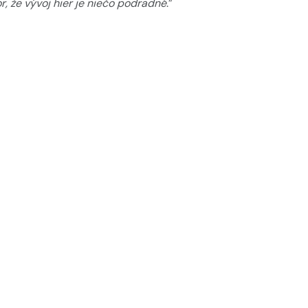
r, že vývoj hier je niečo podradné
.”