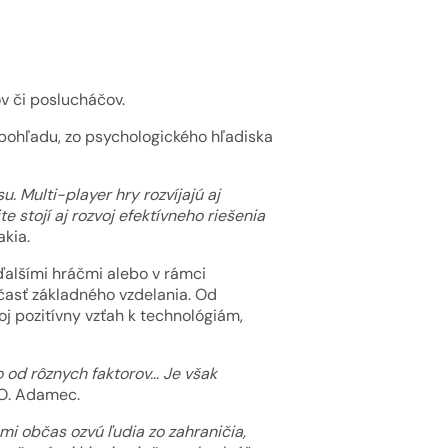
ov či poslucháčov.
pohľadu, zo psychologického hľadiska
u. Multi-player hry rozvíjajú aj
 stojí aj rozvoj efektívneho riešenia
akia.
ďalšími hráčmi alebo v rámci
časť základného vzdelania. Od
 pozitívny vzťah k technológiám,
o od rôznych faktorov… Je však
 O. Adamec.
mi občas ozvú ľudia zo zahraničia,