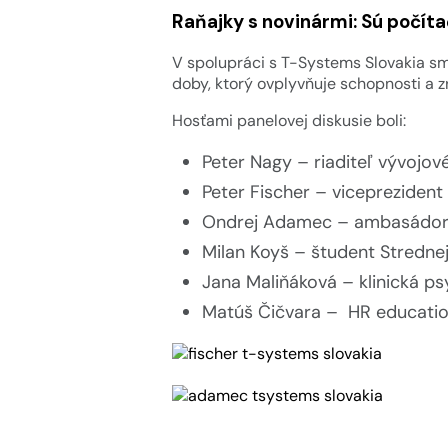
Raňajky s novinármi: Sú počít
V spolupráci s T-Systems Slovakia sm
doby, ktorý ovplyvňuje schopnosti a z
Hosťami panelovej diskusie boli:
Peter Nagy – riaditeľ vývojov
Peter Fischer – viceprezident
Ondrej Adamec – ambasádor 
Milan Koyš – študent Strednej
Jana Maliňáková – klinická p
Matúš Čičvara – HR educati