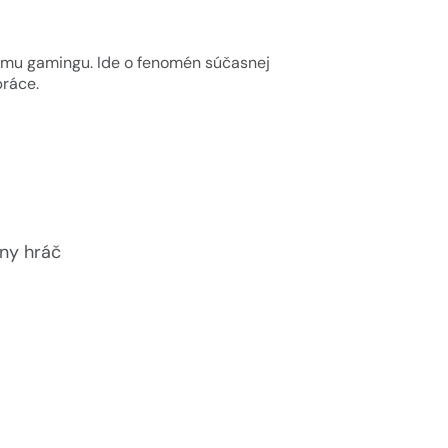
tému gamingu. Ide o fenomén súčasnej
práce.
vny hráč