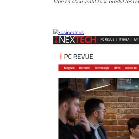
ktorí sa chcú vrátiť kvôli produktom s