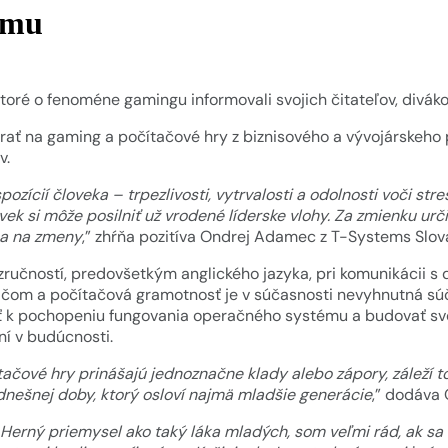
ému
toré o fenoméne gamingu informovali svojich čitateľov, divák
ať na gaming a počítačové hry z biznisového a vývojárskeho 
v.
ozícií človeka – trpezlivosti, vytrvalosti a odolnosti voči stres
k si môže posilniť už vrodené líderske vlohy. Za zmienku určite
sa na zmeny
,” zhŕňa pozitíva Ondrej Adamec z T-Systems Slov
ručností, predovšetkým anglického jazyka, pri komunikácii s 
ačom a počítačová gramotnosť je v súčasnosti nevyhnutná sú
ť k pochopeniu fungovania operačného systému a budovať svoj
í v budúcnosti.
tačové hry prinášajú jednoznačne klady alebo zápory, záleží t
nešnej doby, ktorý osloví najmä mladšie generácie
,” dodáva
Herný priemysel ako taký láka mladých, som veľmi rád, ak sa 