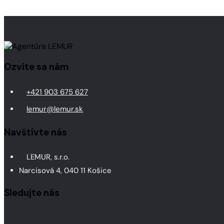
Ozvite sa nám
+421 903 675 627
lemur@lemur.sk
Navštívte nás
LEMUR, s.r.o.
Narcisová 4, 040 11 Košice
Sledujte nás