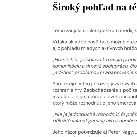
Široký pohľad na t
Téma zaujala široké spektrum médií, k
Vďaka skladbe hostí bolo možné nazer
aj z pohľadu mladých aktívnych hráčo
„
Hranie hier prispieva k rozvoju predisp
komunikáciu a tímovú spoluprácu, člove
„ad-hoc“ problémov či adaptovanie 
Samozrejmosťou je rozvoj jazykových z
rozhrania hry. Zaobchádzanie s počít
inštalácie hry sa môže človek posunú
ktorý môže rozhodnúť o jeho smerovan
„
Nie je jednoduché rozhodnúť, či počí
dôležité vnímať gaming ako fenomén d
Jeho názor potvrdzuje aj Peter Nagy: „