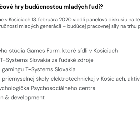
ačové hry budúcnosťou mladých ľudí?
e v Košiciach 13. februára 2020 viedli panelovú diskusiu na 
ručnosti mladých generácií – budúcej pracovnej sily na trhu 
ého štúdia Games Farm, ktoré sídli v Košiciach
 T-Systems Slovakia za ľudské zdroje
gamingu T-Systems Slovakia
 priemyselnej školy elektrotechnickej v Košiciach, aktí
sychologička Psychosociálneho centra
on & development