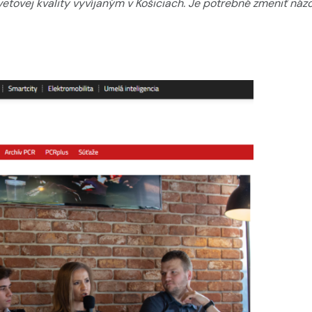
vetovej kvality vyvíjaným v Košiciach. Je potrebné zmeniť názo