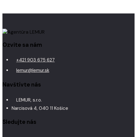
Ozvite sa nám
+421 903 675 627
lemur@lemur.sk
Navštívte nás
LEMUR, s.r.o.
Narcisová 4, 040 11 Košice
Sledujte nás