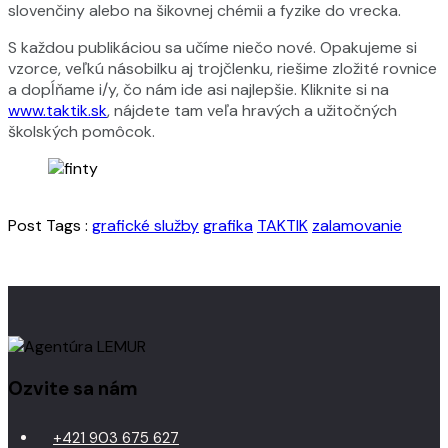
slovenčiny alebo na šikovnej chémii a fyzike do vrecka.
S každou publikáciou sa učíme niečo nové. Opakujeme si
vzorce, veľkú násobilku aj trojčlenku, riešime zložité rovnice
a dopĺňame i/y, čo nám ide asi najlepšie. Kliknite si na
www.taktik.sk
, nájdete tam veľa hravých a užitočných
školských pomôcok.
Post Tags :
grafické služby
grafika
TAKTIK
zalamovanie
Ozvite sa nám
+421 903 675 627