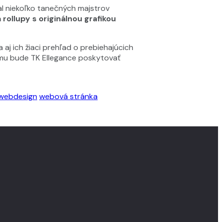
l niekoľko tanečných majstrov
rollupy s originálnou grafikou
 aj ich žiaci prehľad o prebiehajúcich
ému bude TK Ellegance poskytovať
webdesign
webová stránka