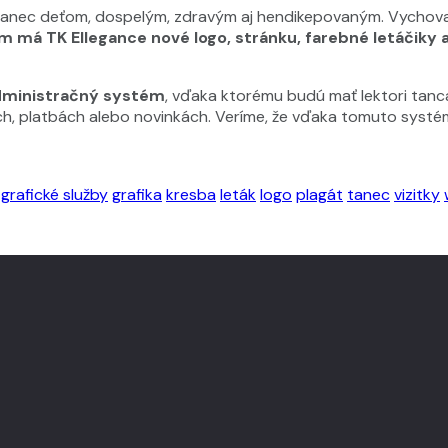
 tanec deťom, dospelým, zdravým aj hendikepovaným. Vychova
 má TK Ellegance nové logo, stránku, farebné letáčiky a 
dministračný systém
, vďaka ktorému budú mať lektori tanca
h, platbách alebo novinkách. Veríme, že vďaka tomuto syst
grafické služby
grafika
kresba
leták
logo
plagát
tanec
vizitky