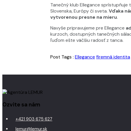
Tanečný klub Ellegance sprístupňuje
Slovenska, Európy či sveta.
Vďaka nám
vytvorenou presne na mieru
.
Navyše pripravujeme pre Ellegance
a
kurzoch, dostupných tanečných sálac
ľuďom ešte väčšiu radosť z tanca.
Post Tags :
Ellegance
firemná identita
Ozvite sa nám
+421 903 675 627
lemur@lemur.sk