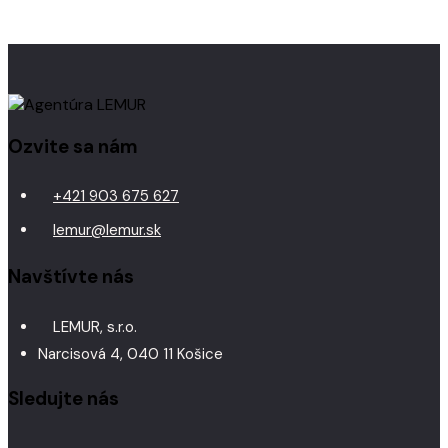
Ozvite sa nám
+421 903 675 627
lemur@lemur.sk
Navštívte nás
LEMUR, s.r.o.
Narcisová 4, 040 11 Košice
Sledujte nás