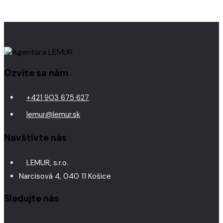
Ozvite sa nám
+421 903 675 627
lemur@lemur.sk
Navštívte nás
LEMUR, s.r.o.
Narcisová 4, 040 11 Košice
Sledujte nás