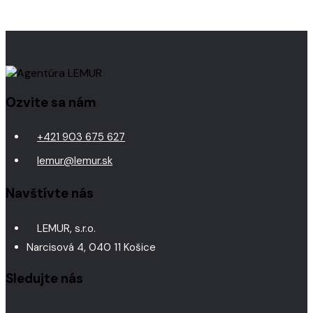
Ozvite sa nám
+421 903 675 627
lemur@lemur.sk
Navštívte nás
LEMUR, s.r.o.
Narcisová 4, 040 11 Košice
Sledujte nás