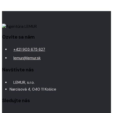
Ozvite sa nám
+421 903 675 627
lemur@lemur.sk
Navštívte nás
LEMUR, s.r.o.
Narcisová 4, 040 11 Košice
Sledujte nás