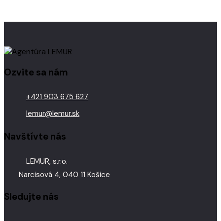
Ozvite sa nám
+421 903 675 627
lemur@lemur.sk
Navštívte nás
LEMUR, s.r.o.
Narcisová 4, 040 11 Košice
Sledujte nás