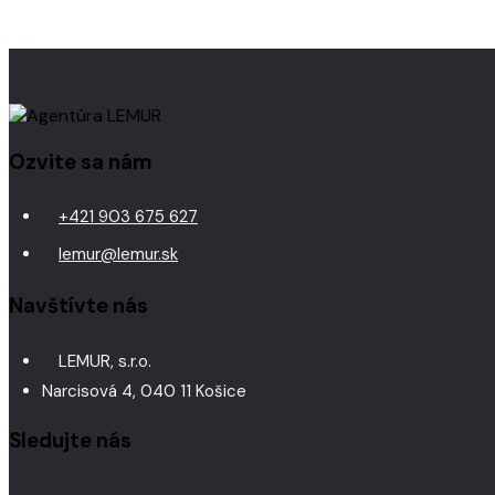
Ozvite sa nám
+421 903 675 627
lemur@lemur.sk
Navštívte nás
LEMUR, s.r.o.
Narcisová 4, 040 11 Košice
Sledujte nás