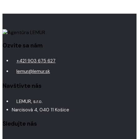
Ozvite sa nám
+421 903 675 627
lemur@lemur.sk
Navštívte nás
LEMUR, s.r.o.
Narcisová 4, 040 11 Košice
Sledujte nás