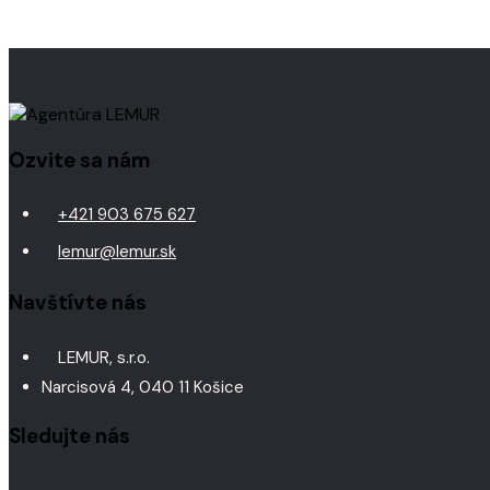
Ozvite sa nám
+421 903 675 627
lemur@lemur.sk
Navštívte nás
LEMUR, s.r.o.
Narcisová 4, 040 11 Košice
Sledujte nás