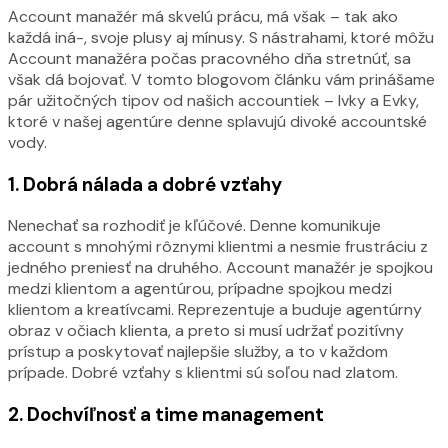
Account manažér má skvelú prácu, má však – tak ako
každá iná-, svoje plusy aj mínusy. S nástrahami, ktoré môžu
Account manažéra počas pracovného dňa stretnúť, sa
však dá bojovať. V tomto blogovom článku vám prinášame
pár užitočných tipov od našich accountiek – Ivky a Evky,
ktoré v našej agentúre denne splavujú divoké accountské
vody.
1.
Dobrá nálada a dobré vzťahy
Nenechať sa rozhodiť je kľúčové. Denne komunikuje
account s mnohými rôznymi klientmi a nesmie frustráciu z
jedného preniesť na druhého. Account manažér je spojkou
medzi klientom a agentúrou, prípadne spojkou medzi
klientom a kreatívcami. Reprezentuje a buduje agentúrny
obraz v očiach klienta, a preto si musí udržať pozitívny
prístup a poskytovať najlepšie služby, a to v každom
prípade. Dobré vzťahy s klientmi sú soľou nad zlatom.
2.
Dochvíľnosť a time management