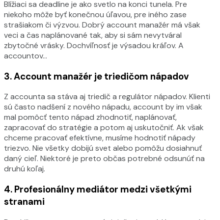
Blížiaci sa deadline je ako svetlo na konci tunela. Pre
niekoho môže byť konečnou úľavou, pre iného zase
strašiakom či výzvou. Dobrý account manažér má však
veci a čas naplánované tak, aby si sám nevytváral
zbytočné vrásky. Dochvíľnosť je výsadou kráľov. A
accountov…
3. Account manažér je triedičom nápadov
Z accounta sa stáva aj triedič a regulátor nápadov. Klienti
sú často nadšení z nového nápadu, account by im však
mal pomôcť tento nápad zhodnotiť, naplánovať,
zapracovať do stratégie a potom aj uskutočniť. Ak však
chceme pracovať efektívne, musíme hodnotiť nápady
triezvo. Nie všetky dobijú svet alebo pomôžu dosiahnuť
daný cieľ. Niektoré je preto občas potrebné odsunúť na
druhú koľaj.
4.
Profesionálny mediátor medzi všetkými
stranami