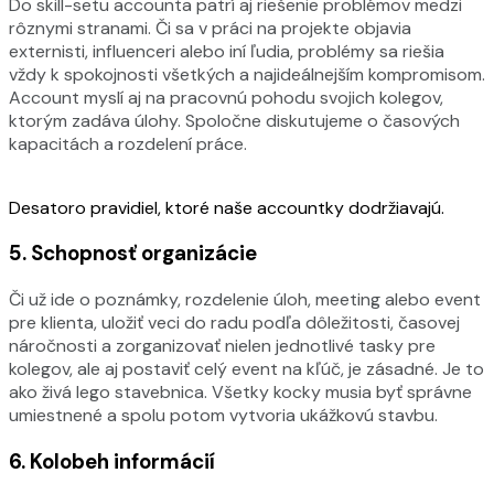
Do skill-setu accounta patrí aj riešenie problémov medzi
rôznymi stranami. Či sa v práci na projekte objavia
externisti, influenceri alebo iní ľudia, problémy sa riešia
vždy k spokojnosti všetkých a najideálnejším kompromisom.
Account myslí aj na pracovnú pohodu svojich kolegov,
ktorým zadáva úlohy. Spoločne diskutujeme o časových
kapacitách a rozdelení práce.
Desatoro pravidiel, ktoré naše accountky dodržiavajú.
5.
Schopnosť organizácie
Či už ide o poznámky, rozdelenie úloh, meeting alebo event
pre klienta, uložiť veci do radu podľa dôležitosti, časovej
náročnosti a zorganizovať nielen jednotlivé tasky pre
kolegov, ale aj postaviť celý event na kľúč, je zásadné. Je to
ako živá lego stavebnica. Všetky kocky musia byť správne
umiestnené a spolu potom vytvoria ukážkovú stavbu.
6.
Kolobeh informácií