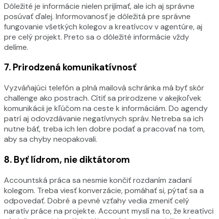
Dôležité je informácie nielen prijímať, ale ich aj správne
posúvať ďalej. Informovanosť je dôležitá pre správne
fungovanie všetkých kolegov a kreatívcov v agentúre, aj
pre celý projekt. Preto sa o dôležité informácie vždy
delíme.
7.
Prirodzená komunikatívnosť
Vyzváňajúci telefón a plná mailová schránka má byť skôr
challenge ako postrach. Cítiť sa prirodzene v akejkoľvek
komunikácii je kľúčom na ceste k informáciám. Do agendy
patrí aj odovzdávanie negatívnych správ. Netreba sa ich
nutne báť, treba ich len dobre podať a pracovať na tom,
aby sa chyby neopakovali.
8.
Byť lídrom, nie diktátorom
Accountská práca sa nesmie končiť rozdaním zadaní
kolegom. Treba viesť konverzácie, pomáhať si, pýtať sa a
odpovedať. Dobré a pevné vzťahy vedia zmeniť celý
naratív práce na projekte. Account myslí na to, že kreatívci