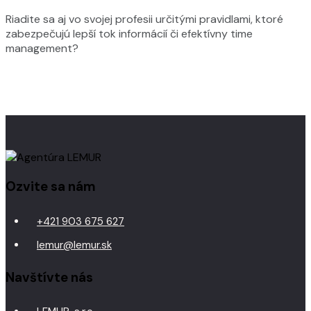
Riadite sa aj vo svojej profesii určitými pravidlami, ktoré
zabezpečujú lepší tok informácií či efektívny time
management?
Ozvite sa nám
+421 903 675 627
lemur@lemur.sk
Navštívte nás