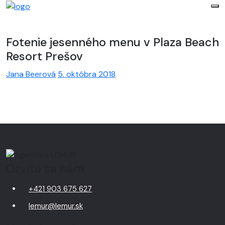
Fotenie jesenného menu v Plaza Beach
Resort Prešov
Jana Beerová
5. októbra 2018
Ozvite sa nám
+421 903 675 627
lemur@lemur.sk