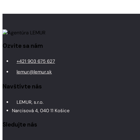
Ozvite sa nám
+421 903 675 627
lemur@lemur.sk
Navštívte nás
LEMUR, s.r.o.
Narcisová 4, 040 11 Košice
Sledujte nás