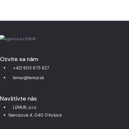
Ozvite sa nám
+421 903 675 627
lemur@lemur.sk
Navštívte nás
LEMUR, s.r.o.
Narcisová 4, 040 11 Košice