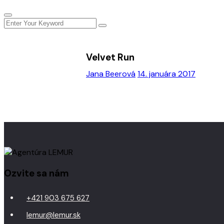
Velvet Run
Jana Beerová
14. januára 2017
Ozvite sa nám
+421 903 675 627
lemur@lemur.sk