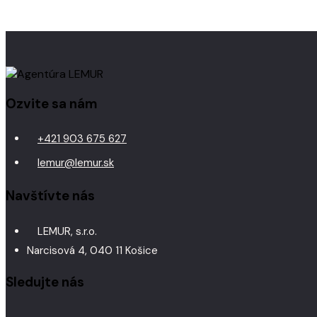
Ozvite sa nám
+421 903 675 627
lemur@lemur.sk
Navštívte nás
LEMUR, s.r.o.
Narcisová 4, 040 11 Košice
Sledujte nás