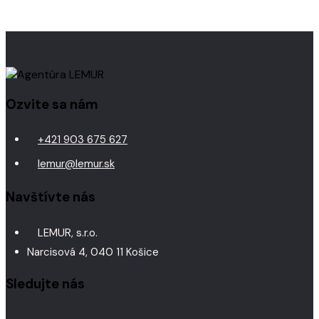
Ozvite sa nám
+421 903 675 627
lemur@lemur.sk
Navštívte nás
LEMUR, s.r.o.
Narcisová 4, 040 11 Košice
Sledujte nás