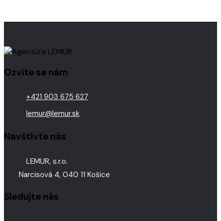
Ozvite sa nám
+421 903 675 627
lemur@lemur.sk
Navštívte nás
LEMUR, s.r.o.
Narcisová 4, 040 11 Košice
Sledujte nás